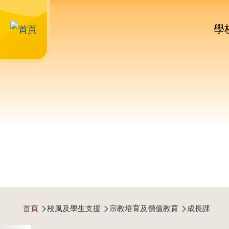
M
移至主內容
n
學
導
首頁
校風及學生支援
宗教培育及價值教育
成長課
航