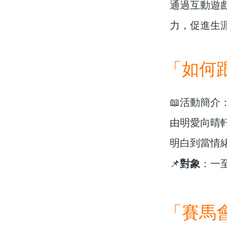
通過互動遊
力，促進生
「如何
📖活動簡介
由明愛向晴
明白到當情
對象
📌
：一
「賽馬