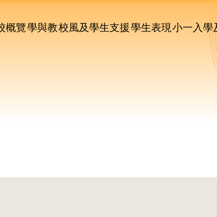
ain
avigation
校概覽
學與教
校風及學生支援
學生表現
小一入學