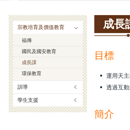
連
結
Main
成長
宗教培育及價值教育
navigation
福傳
目標
國民及國安教育
成長課
環保教育
運用天主
透過互動
訓導
學生支援
簡介