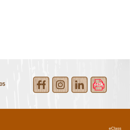
05
eClass