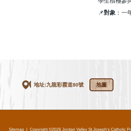
學生積極參
對象
📌
：一
地址:九龍彩霞道80號
地圖
Sitemap
| Copyright ©
2026 Jordan Valley St.Joseph's Catholic Pri