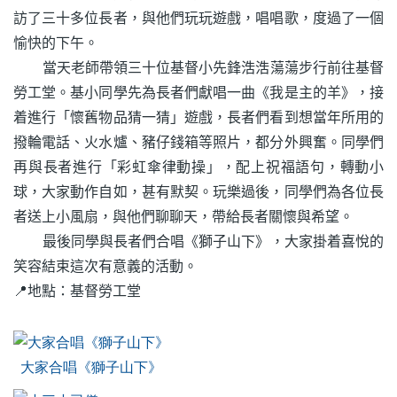
訪了三十多位長者，與他們玩玩遊戲，唱唱歌，度過了一個
愉快的下午。
當天老師帶領三十位基督小先鋒浩浩蕩蕩步行前往基督
勞工堂。基小同學先為長者們獻唱一曲《我是主的羊》，接
着進行「懷舊物品猜一猜」遊戲，長者們看到想當年所用的
撥輪電話、火水爐、豬仔錢箱等照片，都分外興奮。同學們
再與長者進行「彩虹傘律動操」，配上祝福語句，轉動小
球，大家動作自如，甚有默契。玩樂過後，同學們為各位長
者送上小風扇，與他們聊聊天，帶給長者關懷與希望。
最後同學與長者們合唱《獅子山下》，大家掛着喜悅的
笑容結束這次有意義的活動。
📍地點：基督勞工堂
大家合唱《獅子山下》