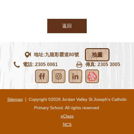
返回
地圖
地址:九龍彩霞道80號
電話: 2305 0061
傳真: 2305 3005
Sitemap
| Copyright ©
2026 Jordan Valley St.Joseph's Catholic
Primary School. All rights reserved.
eClass
NCS